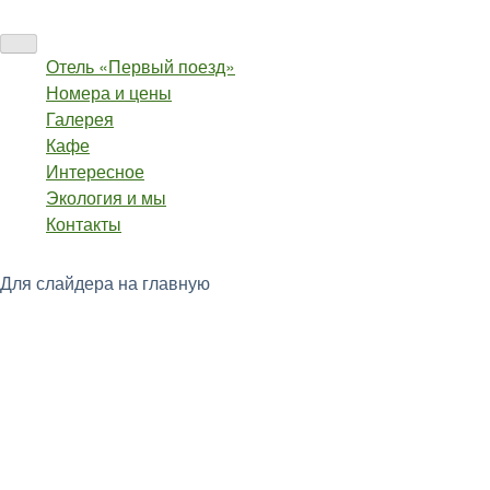
Skip
to
content
Модуль онлайн-бронирования
Отель «Первый поезд»
Номера и цены
Галерея
эконом
Кафе
Интересное
Экология и мы
Контакты
Для слайдера на главную