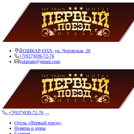
Skip
to
content
ЙОШКАР-ОЛА
,
ул. Деповская, 20
+7(937)939-72-76
yolatrain@gmail.com
.
+7(937)939-72-76
Отель «Первый поезд»
Номера и цены
Галерея