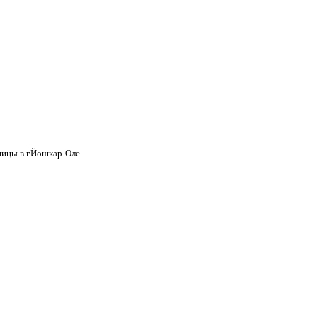
ицы в г.Йошкар-Оле.